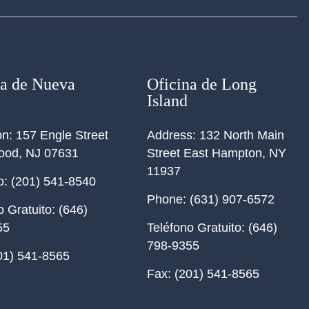
na de Nueva
Oficina de Long
Island
ón:
157 Engle Street
Address:
132 North Main
ood, NJ 07631
Street East Hampton, NY
11937
o:
(201) 541-8540
Phone:
(631) 907-6572
o Gratuito:
(646)
55
Teléfono Gratuito:
(646)
798-9355
01) 541-8565
Fax:
(201) 541-8565