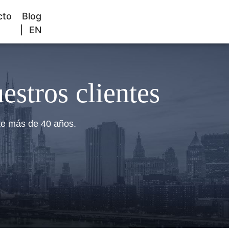
FREE CONSULTATION
cto
Blog
EN
800-529-9997
estros clientes
te más de 40 años.