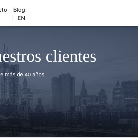
FREE CONSULTATION
cto
Blog
EN
800-529-9997
estros clientes
te más de 40 años.