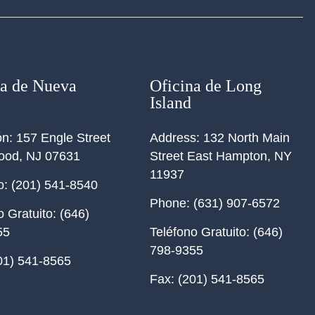
na de Nueva
Oficina de Long
Island
ón:
157 Engle Street
Address:
132 North Main
ood, NJ 07631
Street East Hampton, NY
11937
o:
(201) 541-8540
Phone:
(631) 907-6572
o Gratuito:
(646)
55
Teléfono Gratuito:
(646)
798-9355
01) 541-8565
Fax:
(201) 541-8565