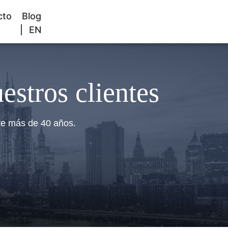
FREE CONSULTATION
cto
Blog
EN
800-529-9997
estros clientes
te más de 40 años.