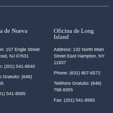
na de Nueva
Oficina de Long
Island
ón:
157 Engle Street
Address:
132 North Main
ood, NJ 07631
Street East Hampton, NY
11937
o:
(201) 541-8540
Phone:
(631) 907-6572
o Gratuito:
(646)
55
Teléfono Gratuito:
(646)
798-9355
01) 541-8565
Fax:
(201) 541-8565