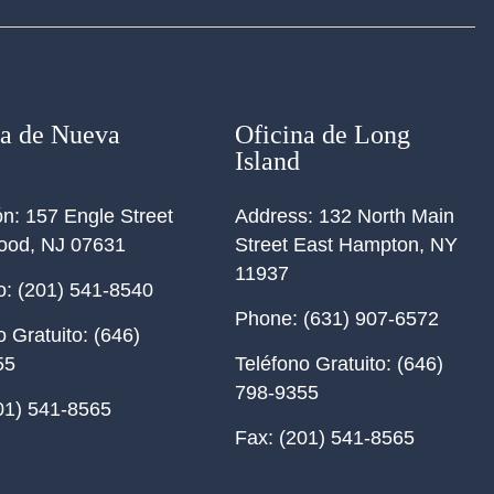
na de Nueva
Oficina de Long
Island
ón:
157 Engle Street
Address:
132 North Main
ood, NJ 07631
Street East Hampton, NY
11937
o:
(201) 541-8540
Phone:
(631) 907-6572
o Gratuito:
(646)
55
Teléfono Gratuito:
(646)
798-9355
01) 541-8565
Fax:
(201) 541-8565