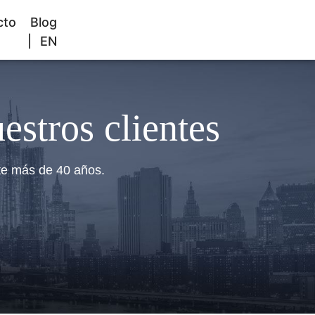
FREE CONSULTATION
cto
Blog
EN
800-529-9997
estros clientes
te más de 40 años.